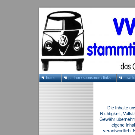
home
partner / sponsoren / links
newslet
Die Inhalte un
Richtigkeit, Volls
Gewähr übernehme
eigene Inha
verantwortlich. 