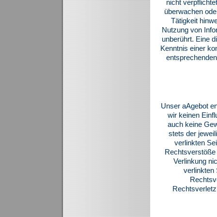
nicht verpflicht
überwachen oder
Tätigkeit hinw
Nutzung von Info
unberührt. Eine d
Kenntnis einer k
entsprechenden
Unser aAgebot ent
wir keinen Einf
auch keine Gewä
stets der jewei
verlinkten Se
Rechtsverstöße ü
Verlinkung nic
verlinkten
Rechtsve
Rechtsverletz